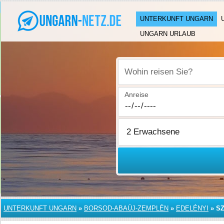
UNTERKUNFT UNGARN
UNGARN URLAUB
Wohin reisen Sie?
Anreise
UNTERKUNFT UNGARN
»
BORSOD-ABAÚJ-ZEMPLÉN
»
EDELÉNYI
»
S