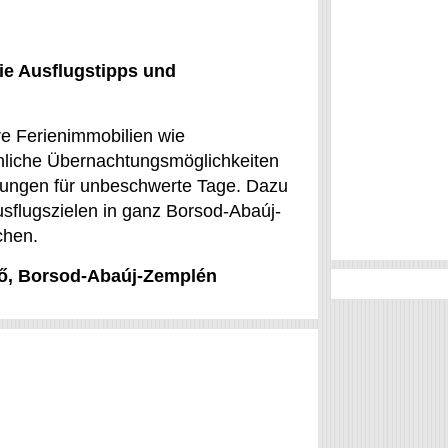
ie Ausflugstipps und
re Ferienimmobilien wie
nliche Übernachtungsmöglichkeiten
tungen für unbeschwerte Tage. Dazu
usflugszielen in ganz Borsod-Abaúj-
chen.
drő, Borsod-Abaúj-Zemplén