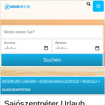
Wohin reisen Sie?
Anreise
Abreise
Suchen
UNTERKUNFT UNGARN
»
BORSOD-ABAÚJ-ZEMPLÉN
»
MISKOLCI
»
SAJÓSZENTPÉTER
Sajószentpéter Urlaub