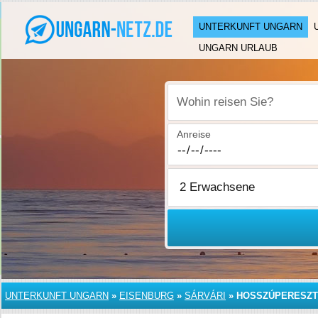
UNTERKUNFT UNGARN
UNGARN URLAUB
Wohin reisen Sie?
Anreise
UNTERKUNFT UNGARN
»
EISENBURG
»
SÁRVÁRI
»
HOSSZÚPERESZ