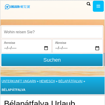
Wohin reisen Sie?
Anreise
Abreise
Suchen
UNTERKUNFT UNGARN
»
HEWESCH
»
BÉLAPÁTFALVAI
»
BÉLAPÁTFALVA
Bélapátfalva Urlaub