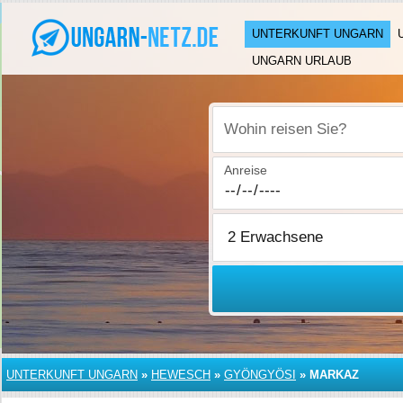
UNTERKUNFT UNGARN
UNGARN URLAUB
Wohin reisen Sie?
Anreise
UNTERKUNFT UNGARN
»
HEWESCH
»
GYÖNGYÖSI
»
MARKAZ