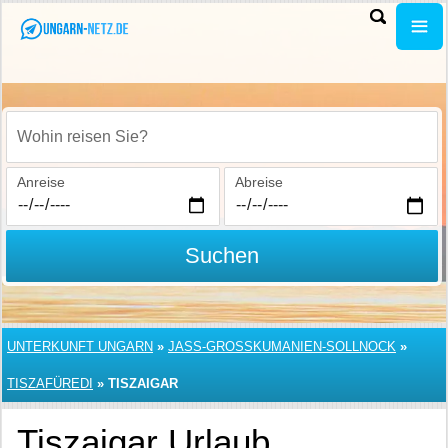
Wohin reisen Sie?
Anreise
Abreise
Suchen
UNTERKUNFT UNGARN
»
JASS-GROSSKUMANIEN-SOLLNOCK
»
TISZAFÜREDI
»
TISZAIGAR
Tiszaigar Urlaub