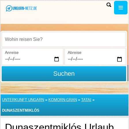
Wohin reisen Sie?
Anreise
Abreise
Suchen
UNTERKUNFT UNGARN
»
KOMORN-GRAN
»
TATAI
»
DUNASZENTMIKLÓS
Dunaszentmiklós Urlaub