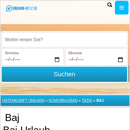
Wohin reisen Sie?
Anreise
Abreise
Suchen
UNTERKUNFT UNGARN
»
KOMORN-GRAN
»
TATAI
»
BAJ
Baj
Baj Urlaub