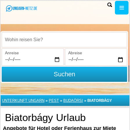
Wohin reisen Sie?
Anreise
Abreise
Suchen
UNTERKUNFT UNGARN
»
PEST
»
BUDAÖRSI
»
BIATORBÁGY
Biatorbágy Urlaub
Angebote für Hotel oder Ferienhaus zur Miete