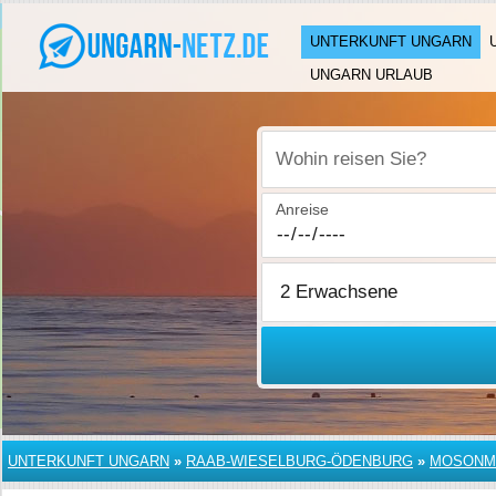
UNTERKUNFT UNGARN
UNGARN URLAUB
Wohin reisen Sie?
Anreise
UNTERKUNFT UNGARN
»
RAAB-WIESELBURG-ÖDENBURG
»
MOSONM