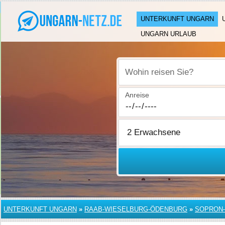
UNTERKUNFT UNGARN
UNGARN URLAUB
Wohin reisen Sie?
Anreise
UNTERKUNFT UNGARN
»
RAAB-WIESELBURG-ÖDENBURG
»
SOPRON–