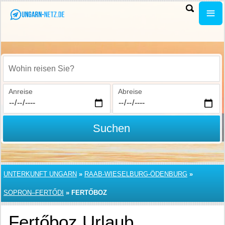
Wohin reisen Sie?
Anreise
Abreise
Suchen
UNTERKUNFT UNGARN
»
RAAB-WIESELBURG-ÖDENBURG
»
SOPRON–FERTŐDI
»
FERTŐBOZ
Fertőboz Urlaub