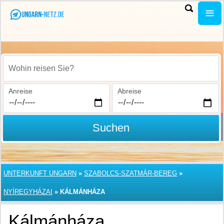
Wohin reisen Sie?
Anreise
Abreise
Suchen
UNTERKUNFT UNGARN
»
SZABOLCS-SZATMÁR-BEREG
»
NYÍREGYHÁZAI
»
KÁLMÁNHÁZA
Kálmánháza