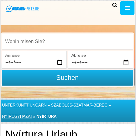
Wohin reisen Sie?
Anreise
Abreise
Suchen
UNTERKUNFT UNGARN
»
SZABOLCS-SZATMÁR-BEREG
»
NYÍREGYHÁZAI
»
NYÍRTURA
Nyírtura Urlaub