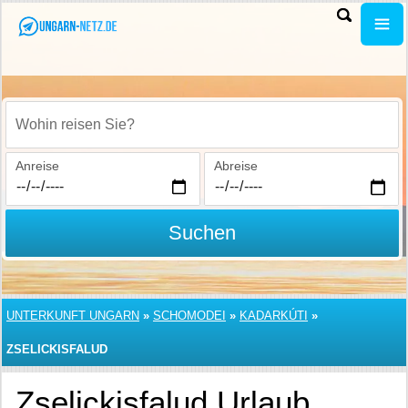
Wohin reisen Sie?
Anreise
Abreise
Suchen
UNTERKUNFT UNGARN
»
SCHOMODEI
»
KADARKÚTI
»
ZSELICKISFALUD
Zselickisfalud Urlaub