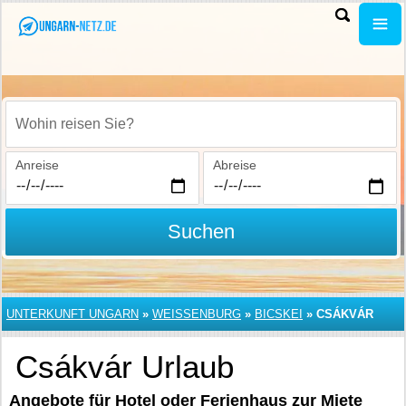
Wohin reisen Sie?
Anreise
Abreise
Suchen
UNTERKUNFT UNGARN
»
WEISSENBURG
»
BICSKEI
»
CSÁKVÁR
Csákvár Urlaub
Angebote für Hotel oder Ferienhaus zur Miete