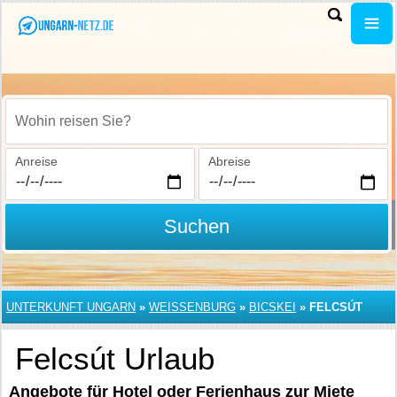
Wohin reisen Sie?
Anreise
Abreise
Suchen
UNTERKUNFT UNGARN
»
WEISSENBURG
»
BICSKEI
»
FELCSÚT
Felcsút Urlaub
Angebote für Hotel oder Ferienhaus zur Miete