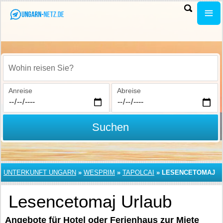
Wohin reisen Sie?
Anreise
Abreise
Suchen
UNTERKUNFT UNGARN
»
WESPRIM
»
TAPOLCAI
»
LESENCETOMAJ
Lesencetomaj Urlaub
Angebote für Hotel oder Ferienhaus zur Miete