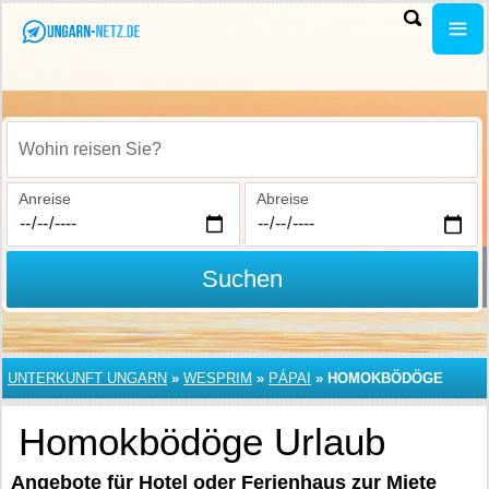
Wohin reisen Sie?
Anreise
Abreise
Suchen
UNTERKUNFT UNGARN
»
WESPRIM
»
PÁPAI
»
HOMOKBÖDÖGE
Homokbödöge Urlaub
Angebote für Hotel oder Ferienhaus zur Miete