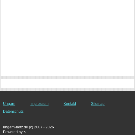
Ungarn
Impressum
Kontakt
Sitemap
Datenschutz
ungarn-netz.de (c) 2007 - 2026
Powered by <