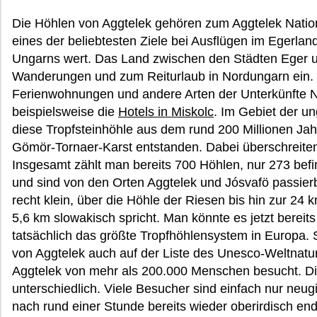
Die Höhlen von Aggtelek gehören zum Aggtelek Natio
eines der beliebtesten Ziele bei Ausflügen im Egerlan
Ungarns wert. Das Land zwischen den Städten Eger
Wanderungen und zum Reiturlaub in Nordungarn ein. I
Ferienwohnungen und andere Arten der Unterkünfte 
beispielsweise die
Hotels in Miskolc
. Im Gebiet der u
diese Tropfsteinhöhle aus dem rund 200 Millionen Ja
Gömör-Tornaer-Karst entstanden. Dabei überschreiten
Insgesamt zählt man bereits 700 Höhlen, nur 273 befi
und sind von den Orten Aggtelek und Jósvafö passierb
recht klein, über die Höhle der Riesen bis hin zur 24
5,6 km slowakisch spricht. Man könnte es jetzt bereit
tatsächlich das größte Tropfhöhlensystem in Europa. 
von Aggtelek auch auf der Liste des Unesco-Weltnatu
Aggtelek von mehr als 200.000 Menschen besucht. D
unterschiedlich. Viele Besucher sind einfach nur neug
nach rund einer Stunde bereits wieder oberirdisch e