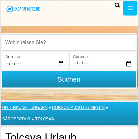
Wohin reisen Sie?
Anreise
Abreise
Suchen
UNTERKUNFT UNGARN
»
BORSOD-ABAÚJ-ZEMPLÉN
»
SÁROSPATAKI
»
TOLCSVA
Tolcsva Urlaub