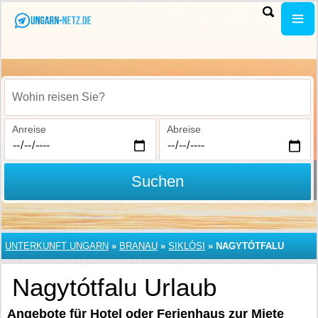
Wohin reisen Sie?
Anreise
Abreise
Suchen
UNTERKUNFT UNGARN
»
BRANAU
»
SIKLÓSI
»
NAGYTÓTFALU
Nagytótfalu Urlaub
Angebote für Hotel oder Ferienhaus zur Miete