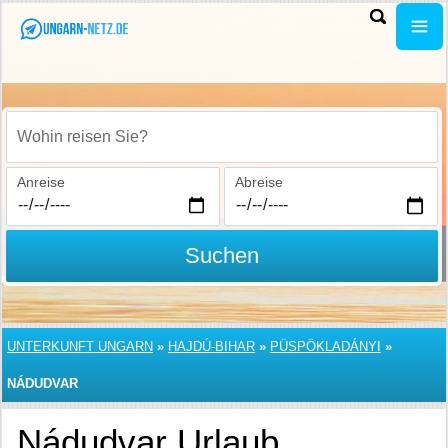
Wohin reisen Sie?
Anreise
Abreise
Suchen
UNTERKUNFT UNGARN
»
HAJDÚ-BIHAR
»
PÜSPÖKLADÁNYI
»
NÁDUDVAR
Nádudvar Urlaub