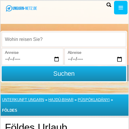
Wohin reisen Sie?
Anreise
Abreise
Suchen
UNTERKUNFT UNGARN
»
HAJDÚ-BIHAR
»
PÜSPÖKLADÁNYI
»
FÖLDES
Földes Urlaub