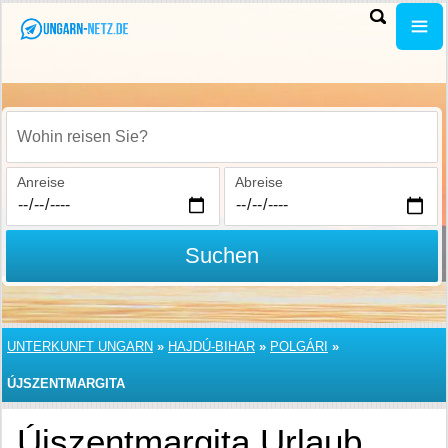
Wohin reisen Sie?
Anreise
Abreise
Suchen
UNTERKUNFT UNGARN
»
HAJDÚ-BIHAR
»
POLGÁRI
»
ÚJSZENTMARGITA
Újszentmargita Urlaub