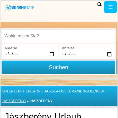
Wohin reisen Sie?
Anreise
Abreise
Suchen
UNTERKUNFT UNGARN
»
JASS-GROSSKUMANIEN-SOLLNOCK
»
JÁSZBERÉNYI
»
JÁSZBERÉNY
Jászberény Urlaub