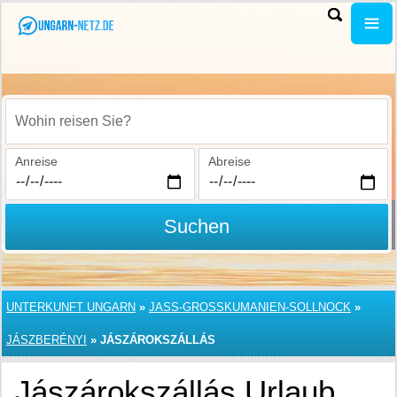
Wohin reisen Sie?
Anreise
Abreise
Suchen
UNTERKUNFT UNGARN
»
JASS-GROSSKUMANIEN-SOLLNOCK
»
JÁSZBERÉNYI
»
JÁSZÁROKSZÁLLÁS
Jászárokszállás Urlaub