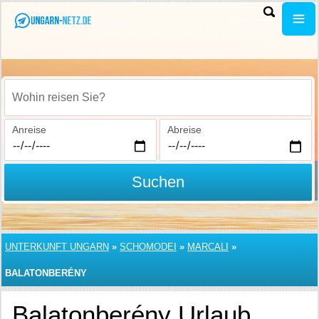
Wohin reisen Sie?
Anreise
Abreise
Suchen
UNTERKUNFT UNGARN
»
SCHOMODEI
»
MARCALI
»
BALATONBERÉNY
Balatonberény Urlaub