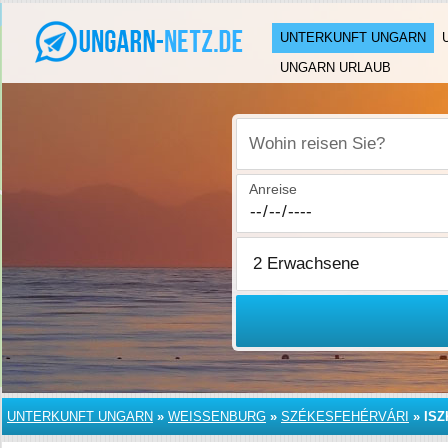
UNTERKUNFT UNGARN
UNGARN URLAUB
Wohin reisen Sie?
Anreise
UNTERKUNFT UNGARN
»
WEISSENBURG
»
SZÉKESFEHÉRVÁRI
»
IS