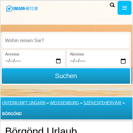
Wohin reisen Sie?
Anreise
Abreise
Suchen
UNTERKUNFT UNGARN
»
WEISSENBURG
»
SZÉKESFEHÉRVÁRI
»
BÖRGÖND
Börgönd Urlaub