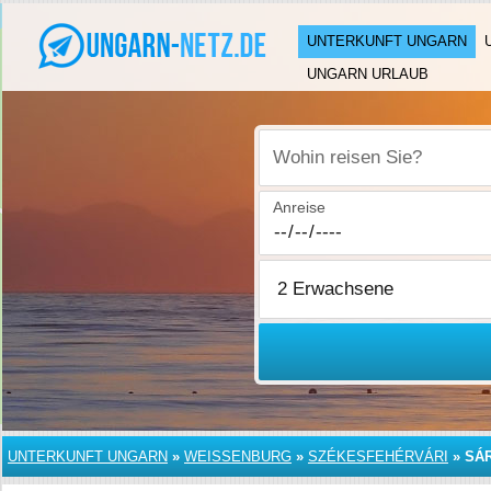
UNTERKUNFT UNGARN
UNGARN URLAUB
Wohin reisen Sie?
Anreise
UNTERKUNFT UNGARN
»
WEISSENBURG
»
SZÉKESFEHÉRVÁRI
»
SÁ