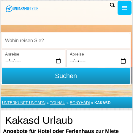
Wohin reisen Sie?
Anreise
Abreise
Suchen
UNTERKUNFT UNGARN
»
TOLNAU
»
BONYHÁDI
»
KAKASD
Kakasd Urlaub
Angebote für Hotel oder Ferienhaus zur Miete