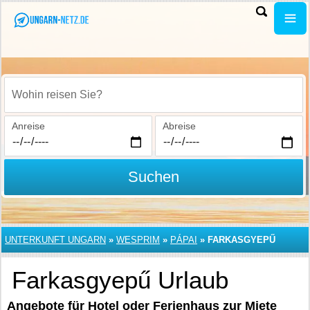
Wohin reisen Sie?
Anreise
Abreise
Suchen
UNTERKUNFT UNGARN
»
WESPRIM
»
PÁPAI
»
FARKASGYEPŰ
Farkasgyepű Urlaub
Angebote für Hotel oder Ferienhaus zur Miete