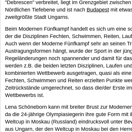
"Debrescen" verbreitet, liegt im Grenzgebiet zwisch
Nördlichen Tiefebene und ist nach
Budapest
mit etwa
zweitgrößte Stadt Ungarns.
Beim Modernen Fünfkampf handelt es sich um eine soge
der die Disziplinen Fechten, Schwimmen, Reiten, Lau
Auch wenn der Moderne Fünfkampf sehr an seinen Tra
Austragungsformen hängt, wurde der Sport in der jün
Regeländerungen noch spannender und damit für das
werden z.B. die beiden letzten Disziplinen, Laufen un
kombinierten Wettbewerb ausgetragen, quasi als eine
Fechten, Schwimmen und Reiten erzielten Punkte wer
Zeitrückstände umgerechnet, so dass die/der Erste im
Wettbewerbs ist.
Lena Schöneborn kann mit breiter Brust zur Moderne
da die 24-jährige Olympiasiegerin ihre gute Form mit 
Weltcup in Moskau (Russland) eindrucksvoll unter Be
aus Ungarn, der den Weltcup in Moskau bei den Herren