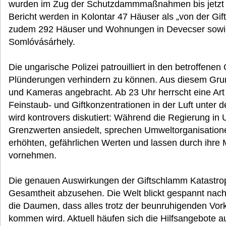
wurden im Zug der Schutzdammmaßnahmen bis jetzt ab
Bericht werden in Kolontar 47 Häuser als „von der Gif
zudem 292 Häuser und Wohnungen in Devecser sowi
Somlóvásárhely.
Die ungarische Polizei patrouilliert in den betroffene
Plünderungen verhindern zu können. Aus diesem G
und Kameras angebracht. Ab 23 Uhr herrscht eine Art
Feinstaub- und Giftkonzentrationen in der Luft unter
wird kontrovers diskutiert: Während die Regierung in
Grenzwerten ansiedelt, sprechen Umweltorganisation
erhöhten, gefährlichen Werten und lassen durch ihre
vornehmen.
Die genauen Auswirkungen der Giftschlamm Katastrophe
Gesamtheit abzusehen. Die Welt blickt gespannt nac
die Daumen, dass alles trotz der beunruhigenden V
kommen wird. Aktuell häufen sich die Hilfsangebote a