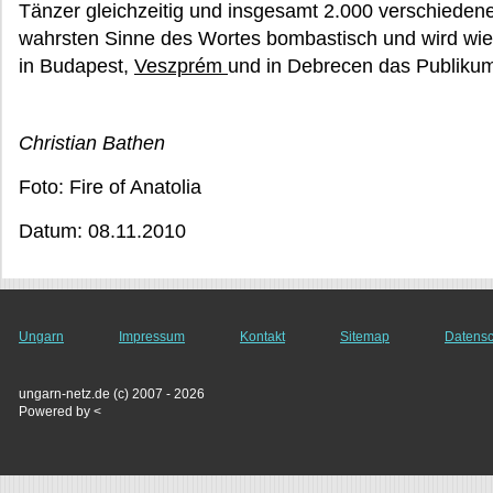
Tänzer gleichzeitig und insgesamt 2.000 verschieden
wahrsten Sinne des Wortes bombastisch und wird wie 
in Budapest,
Veszprém
und in Debrecen das Publikum
Christian Bathen
Foto: Fire of Anatolia
Datum: 08.11.2010
Ungarn
Impressum
Kontakt
Sitemap
Datensc
ungarn-netz.de (c) 2007 - 2026
Powered by <