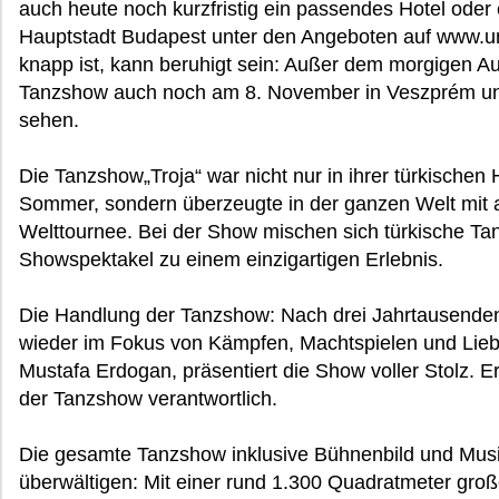
auch heute noch kurzfristig ein passendes Hotel ode
Hauptstadt Budapest unter den Angeboten auf www.un
knapp ist, kann beruhigt sein: Außer dem morgigen Au
Tanzshow auch noch am 8. November in Veszprém u
sehen.
Die Tanzshow„Troja“ war nicht nur in ihrer türkischen 
Sommer, sondern überzeugte in der ganzen Welt mit a
Welttournee. Bei der Show mischen sich türkische Ta
Showspektakel zu einem einzigartigen Erlebnis.
Die Handlung der Tanzshow: Nach drei Jahrtausenden 
wieder im Fokus von Kämpfen, Machtspielen und Lieb
Mustafa Erdogan, präsentiert die Show voller Stolz. E
der Tanzshow verantwortlich.
Die gesamte Tanzshow inklusive Bühnenbild und Musi
überwältigen: Mit einer rund 1.300 Quadratmeter gro