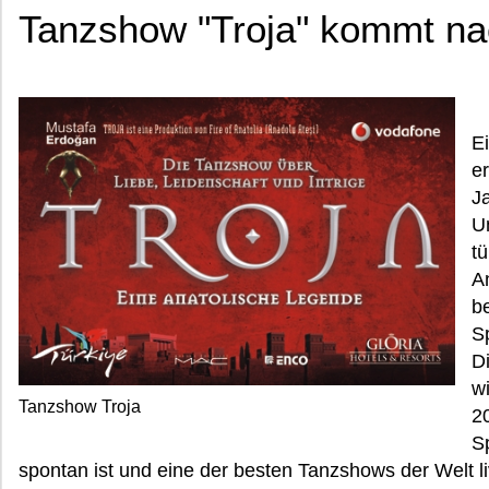
Tanzshow "Troja" kommt n
E
e
J
U
t
A
b
S
D
w
Tanzshow Troja
2
S
spontan ist und eine der besten Tanzshows der Welt l