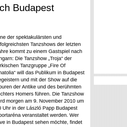
ach Budapest
ine der spektakulärsten und
rfolgreichsten Tanzshows der letzten
ahre kommt zu einem Gastspiel nach
ngarn: Die Tanzshow „Troja“ der
ürkischen Tanzgruppe „Fire Of
natolia“ will das Publikum in Budapest
egeistern und mit der Show auf die
puren der Antike und des berühmten
ichters Homers führen. Die Tanzshow
ird morgen am 9. November 2010 um
0 Uhr in der László Papp Budapest
portaréna veranstaltet werden. Wer
ive in Budapest sehen möchte, findet