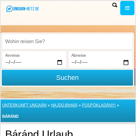
Wohin reisen Sie?
Anreise
Abreise
Suchen
UNTERKUNFT UNGARN
»
HAJDÚ-BIHAR
»
PÜSPÖKLADÁNYI
»
BÁRÁND
Báránd Urlaub