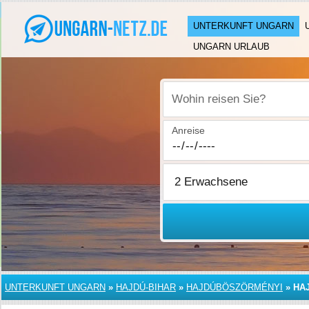
UNTERKUNFT UNGARN
UNGARN URLAUB
Wohin reisen Sie?
Anreise
UNTERKUNFT UNGARN
»
HAJDÚ-BIHAR
»
HAJDÚBÖSZÖRMÉNYI
»
HA