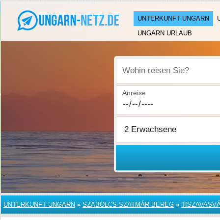
UNTERKUNFT UNGARN
UNGARN URLAUB
Wohin reisen Sie?
Anreise
UNTERKUNFT UNGARN
»
SZABOLCS-SZATMÁR-BEREG
»
TISZAVASVÁ