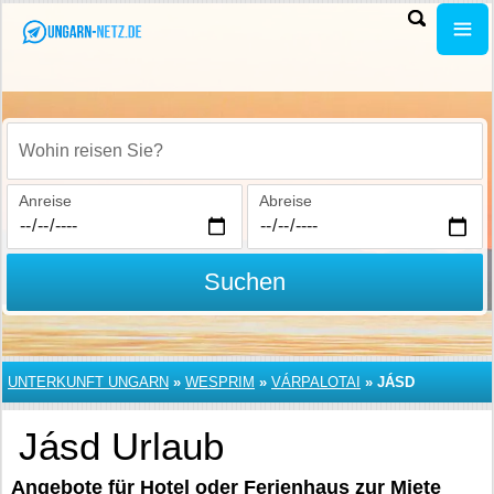
Wohin reisen Sie?
Anreise
Abreise
Suchen
UNTERKUNFT UNGARN
»
WESPRIM
»
VÁRPALOTAI
»
JÁSD
Jásd Urlaub
Angebote für Hotel oder Ferienhaus zur Miete